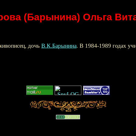
рова (Барынина) Ольга Вит
 живописец, дочь
В.К.Барынина
. В 1984-1989 годах уч