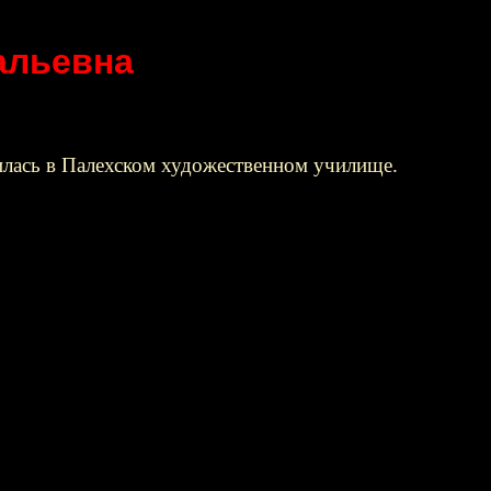
альевна
илась в Палехском художественном училище.