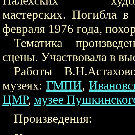
Палехских художест
мастерских. Погибла в
февраля 1976 года, похо
Тематика произведе
сцены. Участвовала в выс
Работы В.Н.Астахов
музеях:
ГМПИ
,
Иванов
ЦМР
,
музее Пушкинског
Произведения: