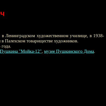
ич
я в Ленинградском художественном училище, в 1938-
л в Палехском товариществе художников.
 года.
.Пушкина "Мойка-12"
,
музее Пушкинского Дома
.