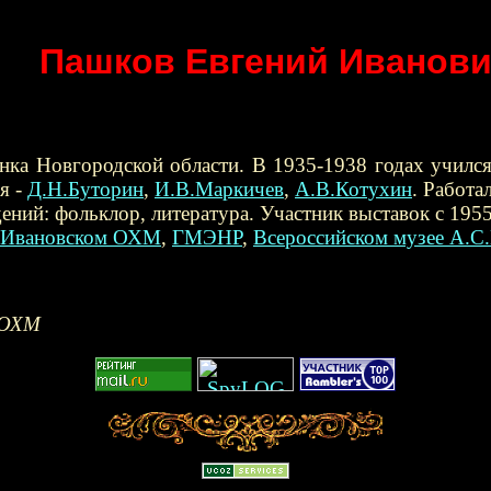
Пашков Евгений Иванов
енка Новгородской области. В 1935-1938 годах училс
я -
Д.Н.Буторин
,
И.В.Маркичев
,
А.В.Котухин
. Работа
ний: фольклор, литература. Участник выставок с 1955
Ивановском ОХМ
,
ГМЭНР
,
Всероссийском музее А.С
 ОХМ