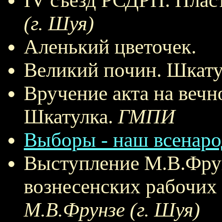
IV съезд РСДРП. Плас
(г. Шуя)
Аленький цветочек.
Великий почин. Шкату
Вручение акта на вечн
Шкатулка.
ГМПИ
Выборы - наш всенаро
Выступление М.В.Фрун
вознесенских рабочих 
М.В.Фрунзе (г. Шуя)