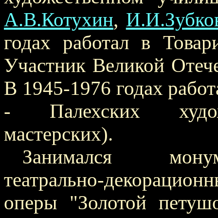
А.В.Котухин
,
И.И.Зубко
годах работал в Товар
Участник Великой Отече
В 1945-1976 годах работ
- Палехских художес
мастерских).
Занимался монум
театрально-декорацион
оперы "Золотой петушо