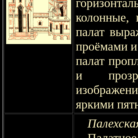
горизонтал
колонные, 
палат выра
проёмами и
палат проп
и прозр
изображен
яркими пят
Палехска
Палатн