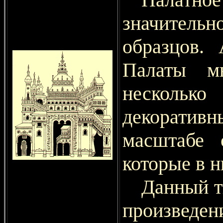
значительн
образцов. 
Палаты мн
несколько
декоратив
масштабе 
которые в н
Данный т
произве