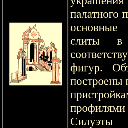
украшения
палатного п
основные 
слиты в
соответст
фигур. Об
построены 
пристройк
профилям
Силуэты