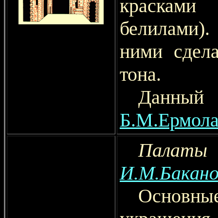
красками
белилами)
ними сдела
тона.
Данный 
Б.М.Ермола
Палат
И.М.Бакано
Основны