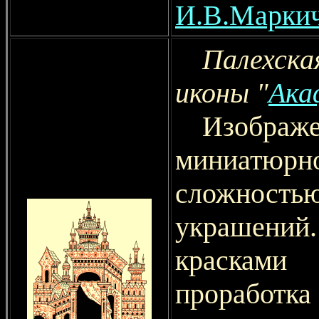
И.В.Марки
Палехск
иконы "
Ака
Изобр
миниатю
сложность
украшений
красками 
проработ